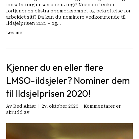
innsats i organisasjonens regi? Noen du tenker
fortjener en ekstra oppmerksomhet og bekreftelse for
arbeidet sitt? Da kan du nominere vedkommende til
Ildsjelprisen 2021 – og…
Les mer
Kjenner du en eller flere
LMSO-ildsjeler? Nominer dem
til Ildsjelprisen 2020!
Av
Red Aktør
|
27. oktober 2020
|
Kommentarer er
for
skrudd av
Kjenner
du
en
eller