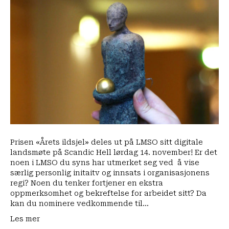
flere
LMSO-
ildsjeler?
Nominer
dem
til
Ildsjelprisen
2020!
Prisen «Årets ildsjel» deles ut på LMSO sitt digitale
landsmøte på Scandic Hell lørdag 14. november! Er det
noen i LMSO du syns har utmerket seg ved å vise
særlig personlig initaitv og innsats i organisasjonens
regi? Noen du tenker fortjener en ekstra
oppmerksomhet og bekreftelse for arbeidet sitt? Da
kan du nominere vedkommende til…
Les mer