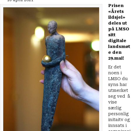
Prisen
«Årets
ildsjel»
deles ut
på
LMSO
sitt
digitale
landsmøt
e den
29.mai
!
Er det
noen i
LMSO du
syns har
utmerket
seg ved å
vise
særlig
personlig
initaitv og
innsats i