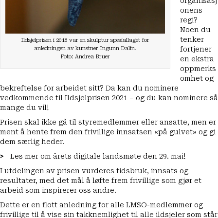
organisasj
onens
regi?
Noen du
tenker
Ildsjelprisen i 2018 var en skulptur spesiallaget for
anledningen av kunstner Ingunn Dalin.
fortjener
Foto: Andrea Bruer
en ekstra
oppmerks
omhet og
bekreftelse for arbeidet sitt? Da kan du nominere
vedkommende til Ildsjelprisen 2021 – og du kan nominere så
mange du vil!
Prisen skal ikke gå til styremedlemmer eller ansatte, men er
ment å hente frem den frivillige innsatsen «på gulvet» og gi
dem særlig heder.
Les mer om årets digitale landsmøte den 29. mai!
I utdelingen av prisen vurderes tidsbruk, innsats og
resultater, med det mål å løfte frem frivillige som gjør et
arbeid som inspirerer oss andre.
Dette er en flott anledning for alle LMSO-medlemmer og
frivillige til å vise sin takknemlighet til alle ildsjeler som står