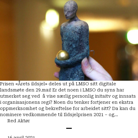
Prisen «Årets ildsjel» deles ut på LMSO sitt digitale
landsmøte den 29.mai! Er det noen i LMSO du syns har
utmerket seg ved å vise særlig personlig initaitv og innsats
i organisasjonens regi? Noen du tenker fortjener en ekstra
oppmerksomhet og bekreftelse for arbeidet sitt? Da kan du
nominere vedkommende til Ildsjelprisen 2021 – og…
Red Aktør
16 april 2021