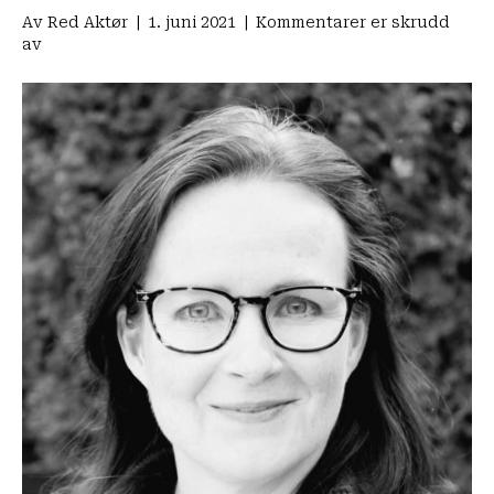
Av
Red Aktør
|
1. juni 2021
|
Kommentarer er skrudd
for
av
Vil
gi
leger
mer
kompetanse
i
å
møte
utsatte
med
undervisningsfilmer