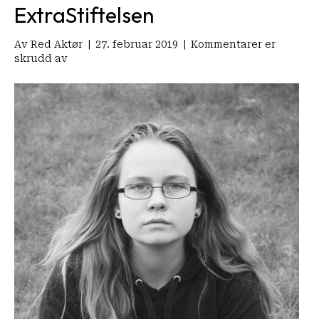
ExtraStiftelsen
Av
Red Aktør
|
27. februar 2019
|
Kommentarer er
for
skrudd av
Teaterturné
i
sør
med
«Man
er
først
og
fremst
menneske»
—
sponset
med
600
000
kr
fra
ExtraStiftelsen