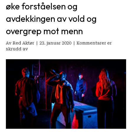
øke forståelsen og
avdekkingen av vold og
overgrep mot menn
Av
Red Aktør
|
23. januar 2020
|
Kommentarer er
for
skrudd av
Forestillingen
«Mann.
Jeg?»
vises
på
utdanningsinstitusjoner:
—
Kan
øke
forståelsen
og
avdekkingen
av
vold