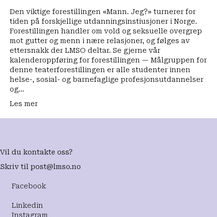
og
Den viktige forestillingen «Mann. Jeg?» turnerer for
overgrep
tiden på forskjellige utdanningsinstiusjoner i Norge.
mot
Forestillingen handler om vold og seksuelle overgrep
menn
mot gutter og menn i nære relasjoner, og følges av
ettersnakk der LMSO deltar. Se gjerne vår
kalenderoppføring for forestillingen — Målgruppen for
denne teaterforestillingen er alle studenter innen
helse-, sosial- og barnefaglige profesjonsutdannelser
og…
Les mer
Vil du kontakte oss?
Skriv til
post@lmso.no
Facebook
Linkedin
Instagram