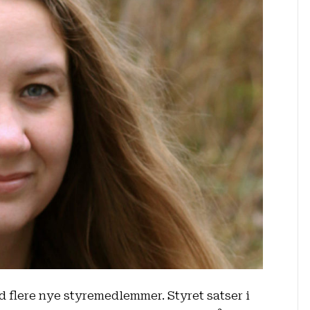
konstituert:
—
Vi
skal
formalisere
og
profesjonalisere
organisasjonen
d flere nye styremedlemmer. Styret satser i