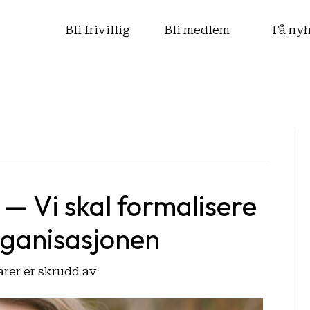
s
Bli frivillig
Bli medlem
Få ny
: — Vi skal formalisere
rganisasjonen
for
er er skrudd av
Nytt
styre