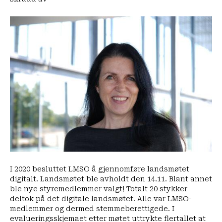
Nytt
styre
valgt
på
LMSO
sitt
digitale
landsmøte
2020
I 2020 besluttet LMSO å gjennomføre landsmøtet
digitalt. Landsmøtet ble avholdt den 14.11. Blant annet
ble nye styremedlemmer valgt! Totalt 20 stykker
deltok på det digitale landsmøtet. Alle var LMSO-
medlemmer og dermed stemmeberettigede. I
evalueringsskjemaet etter møtet uttrykte flertallet at