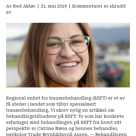
Av
Red Aktør
|
21. mai 2019
|
Kommentarer er skrudd
for
av
Catrine
fikk
behandling
på
REFT
—
gikk
fra
å
være
ufør
til
fulltidsstudent
med
Regional enhet for traumebehandling (REFT) er et av
jobb
få steder i landet som tilbyr spesialisert
traumebehandling. Vi skrev nylig en artikkel om
behandlingstilbudene på REFT. To som har konkrete
erfaringer med behandlingen på REFT fra hvert sitt
perspektiv er Catrine Næss og hennes behandler,
psykolog Trude Brynhildsvoll Auren. — Behandlingen