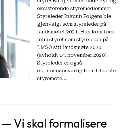
styre! Bli kjent med både nye og
styret
eksisterende styremedlemmer:
i
Styreleder Ingunn Folgerø ble
LMSO!
gjenvalgt som styreleder på
landsmøtet 2021. Hun kom først
inn i styret som styreleder på
LMSO sitt landsmøte 2020
(avholdt 14. november 2020).
Styreleder er også
økonomiansvarlig frem til neste
styremøte…
: — Vi skal formalisere