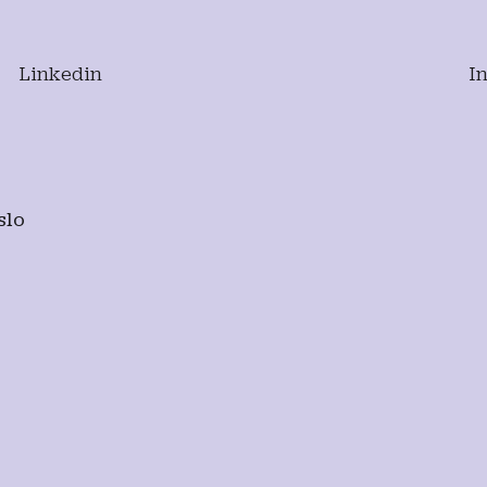
Linkedin
I
slo