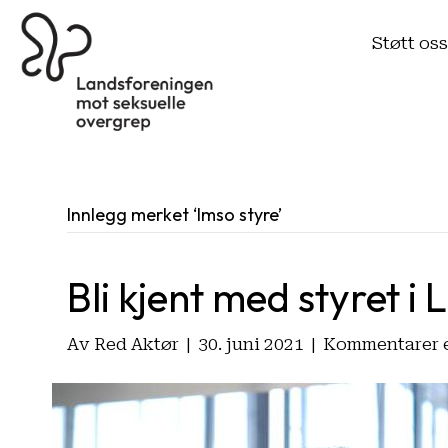
Støtt os
Innlegg merket ‘lmso styre’
Bli kjent med styret i
Av
Red Aktør
|
30. juni 2021
|
Kommentarer e