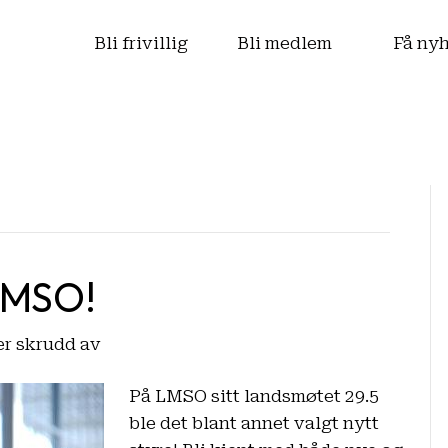
s
Bli frivillig
Bli medlem
Få ny
 LMSO!
for
r skrudd av
Bli
På LMSO sitt landsmøtet 29.5
kjent
ble det blant annet valgt nytt
med