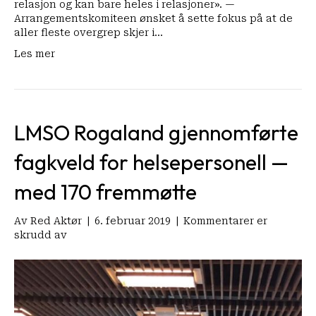
relasjon og kan bare heles i relasjoner». —
Arrangementskomiteen ønsket å sette fokus på at de
aller fleste overgrep skjer i…
Les mer
LMSO Rogaland gjennomførte
fagkveld for helsepersonell —
med 170 fremmøtte
Av
Red Aktør
|
6. februar 2019
|
Kommentarer er
for
skrudd av
LMSO
Rogaland
gjennomførte
fagkveld
for