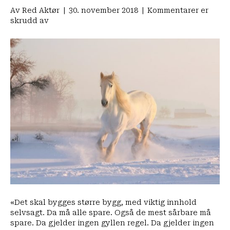
Av
Red Aktør
|
30. november 2018
|
Kommentarer er
for
skrudd av
Leserbrev
fra
LMSO
i
Lofotposten:
«Kortsiktig
sparing
–
langvarige
skader»
«Det skal bygges større bygg, med viktig innhold
selvsagt. Da må alle spare. Også de mest sårbare må
spare. Da gjelder ingen gyllen regel. Da gjelder ingen