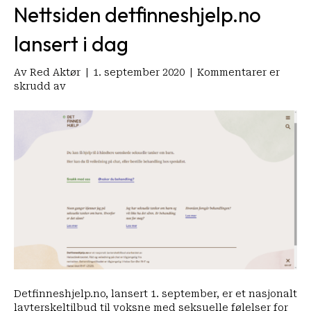
Nettsiden detfinneshjelp.no
lansert i dag
Av
Red Aktør
|
1. september 2020
|
Kommentarer er
for
skrudd av
LMSO
har
bidratt
til
nytt
verktøy
for
å
forebygge
overgrep
mot
barn
og
unge:
Nettsiden
Detfinneshjelp.no, lansert 1. september, er et nasjonalt
detfinneshjelp.no
lavterskeltilbud til voksne med seksuelle følelser for