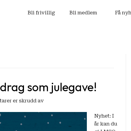
s
Bli frivillig
Bli medlem
Få ny
drag som julegave!
for
rer er skrudd av
Nå
Nyhet: I
kan
år kan du
du