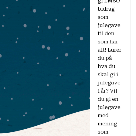
gi LMSO-
gi
bidrag
LMSO-
som
bidrag
julegave
som
til den
julegave!
som har
alt! Lurer
du på
hva du
skal gi i
julegave
i år? Vil
du gi en
julegave
med
mening
som