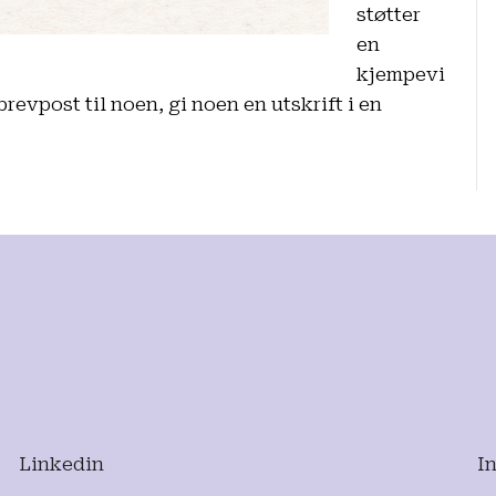
støtter
en
kjempevi
revpost til noen, gi noen en utskrift i en
Linkedin
I