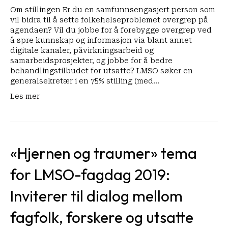
(mulighet
Om stillingen Er du en samfunnsengasjert person som
for
vil bidra til å sette folkehelseproblemet overgrep på
økning)
agendaen? Vil du jobbe for å forebygge overgrep ved
å spre kunnskap og informasjon via blant annet
digitale kanaler, påvirkningsarbeid og
samarbeidsprosjekter, og jobbe for å bedre
behandlingstilbudet for utsatte? LMSO søker en
generalsekretær i en 75% stilling (med…
Les mer
«Hjernen og traumer» tema
for LMSO-fagdag 2019:
Inviterer til dialog mellom
fagfolk, forskere og utsatte