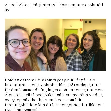
Av
Red Aktør
|
26. juni 2019
|
Kommentarer er skrudd
for
av
«Hjernen
og
traumer»
tema
for
LMSO-
fagdag
2019:
Inviterer
til
dialog
mellom
fagfolk,
forskere
Hold av datoen: LMSO sin fagdag blir i år på Oslo
og
litteraturhus den 18. oktober kl. 9-16! Foreløpig tittel
utsatte
for den kommende fagdagen er «Hjernen og traumer».
Årets tema vil i hovedsak altså være hvordan vold og
overgrep påvirker hjernen. Hvem som blir
foredragsholdere kan du lese lenger ned i artikkelen!
LMSO har som mål…