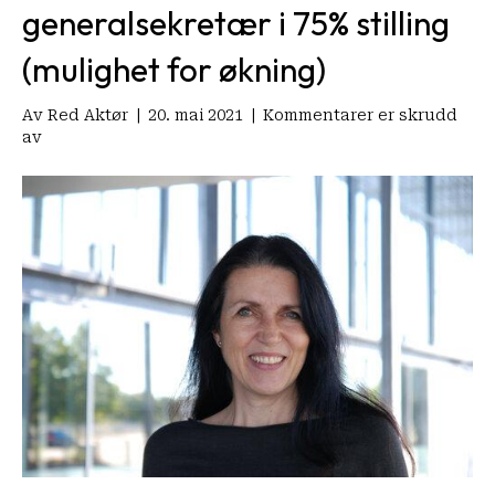
generalsekretær i 75% stilling
(mulighet for økning)
Av
Red Aktør
|
20. mai 2021
|
Kommentarer er skrudd
for
av
Vil
du
jobbe
med
å
sette
folkehelseproblemet
overgrep
på
agendaen?
LMSO
søker
generalsekretær
i
75%
stilling