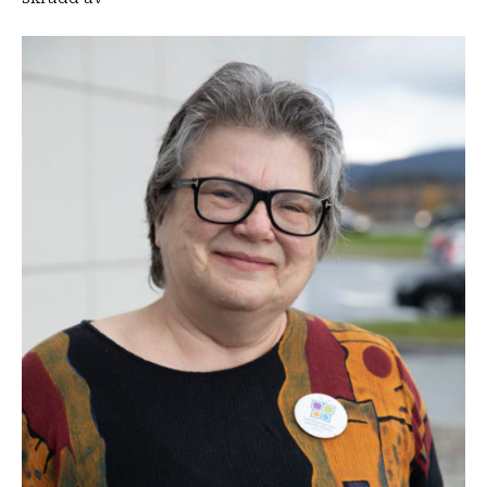
Ildsjelprisen
2020:
Ingrid
Johanne
Vaalund