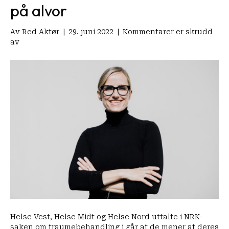
på alvor
Av
Red Aktør
|
29. juni 2022
|
Kommentarer er skrudd
for
av
En
varslet
krise
i
helse-
Norge:
På
tide
å
ta
samfunnsproblemet
traumer
på
alvor
Helse Vest, Helse Midt og Helse Nord uttalte i NRK-
saken om traumebehandling i går at de mener at deres