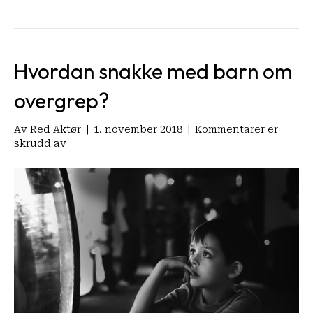
Hvordan snakke med barn om
overgrep?
Av
Red Aktør
|
1. november 2018
|
Kommentarer er
for
skrudd av
Hvordan
snakke
med
barn
om
overgrep?