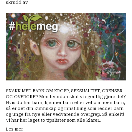
for
skrudd av
Snakk
med
barna
SNAKK MED BARN OM KROPP, SEKSUALITET, GRENSER
OG OVERGREP Men hvordan skal vi egentlig gjøre det?
Hvis du har barn, kjenner barn eller vet om noen barn,
så er det din kunnskap og innstilling som redder barn
og unge fra nye eller vedvarende overgrep. Så enkelt!
Vi har her laget to tipslister som alle klarer…
Les mer