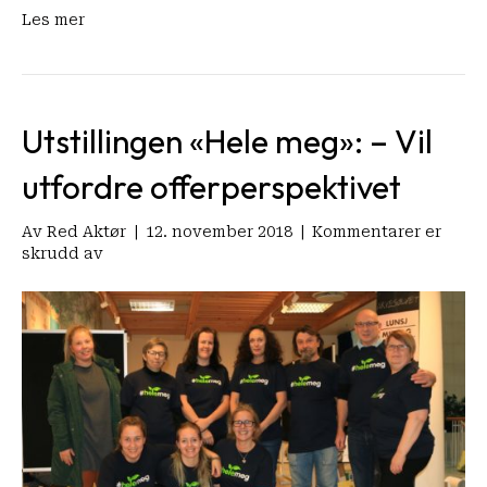
Les mer
Utstillingen «Hele meg»: – Vil
utfordre offerperspektivet
Av
Red Aktør
|
12. november 2018
|
Kommentarer er
for
skrudd av
Utstillingen
«Hele
meg»:
–
Vil
utfordre
offerperspektivet