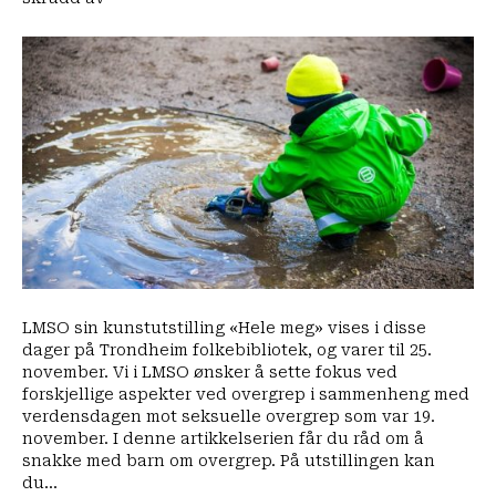
Barnevernet:
Slik
snakker
du
med
barn
om
overgrep
LMSO sin kunstutstilling «Hele meg» vises i disse
dager på Trondheim folkebibliotek, og varer til 25.
november. Vi i LMSO ønsker å sette fokus ved
forskjellige aspekter ved overgrep i sammenheng med
verdensdagen mot seksuelle overgrep som var 19.
november. I denne artikkelserien får du råd om å
snakke med barn om overgrep. På utstillingen kan
du…