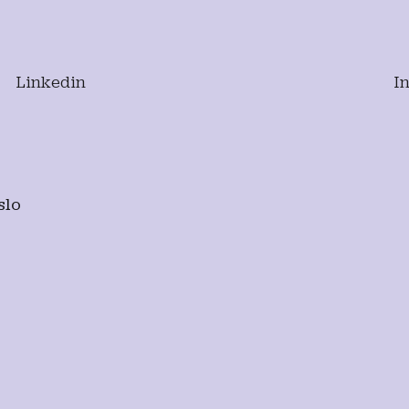
Linkedin
I
slo