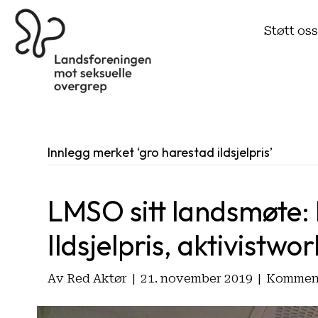
Støtt os
Innlegg merket ‘gro harestad ildsjelpris’
LMSO sitt landsmøte
Ildsjelpris, aktivistw
Av
Red Aktør
|
21. november 2019
|
Komment