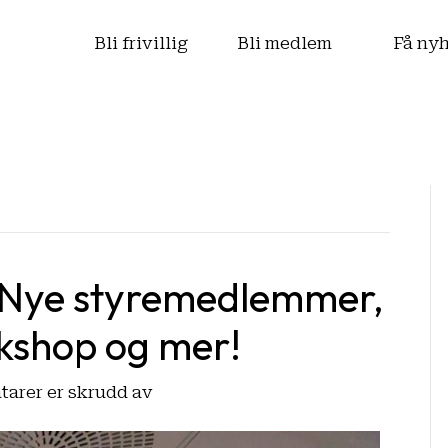
s
Bli frivillig
Bli medlem
Få ny
: Nye styremedlemmer,
orkshop og mer!
for
arer er skrudd av
LMSO
sitt