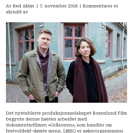
Av
Red Aktør
|
7. november 2018
|
Kommentarer er
for
skrudd av
–
Vil
vise
hverdagen
til
unge
menn
som
er
dømt
for
overgrep
på
fest
Det nyetablerte produksjonsselskapet Rosenlund Film
begynte denne høsten arbeidet med
dokumentarfilmen «Gråsonen», som handler om
festvoldekt-dømte menn. LMSO er søkerorganisasjon