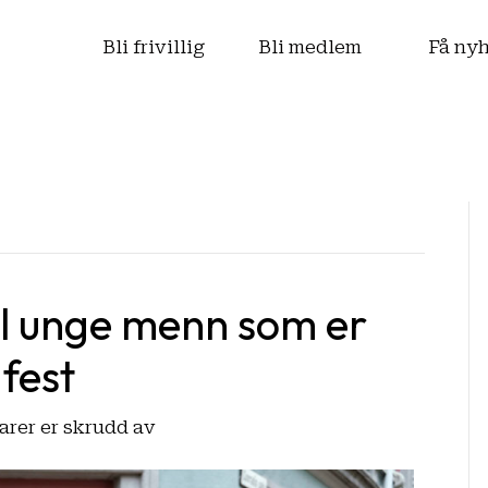
s
Bli frivillig
Bli medlem
Få ny
til unge menn som er
fest
for
rer er skrudd av
–
Vil