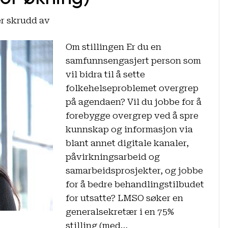
for
r skrudd av
Vil
Om stillingen Er du en
du
samfunnsengasjert person som
jobbe
vil bidra til å sette
med
folkehelseproblemet overgrep
å
på agendaen? Vil du jobbe for å
sette
forebygge overgrep ved å spre
folkehelseproblemet
kunnskap og informasjon via
overgrep
blant annet digitale kanaler,
på
påvirkningsarbeid og
agendaen?
samarbeidsprosjekter, og jobbe
LMSO
for å bedre behandlingstilbudet
søker
for utsatte? LMSO søker en
generalsekretær
generalsekretær i en 75%
i
stilling (med…
75%