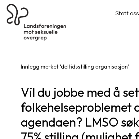
Støtt os
Innlegg merket ‘deltidsstilling organisasjon’
Vil du jobbe med å set
folkehelseproblemet 
agendaen? LMSO søke
75% stilling (mulighet 