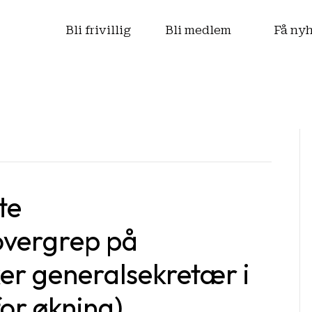
s
Bli frivillig
Bli medlem
Få ny
te
overgrep på
r generalsekretær i
for økning)