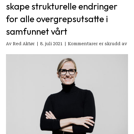
skape strukturelle endringer
for alle overgrepsutsatte i
samfunnet vårt
for
Av
Red Aktør
|
8. juli 2021
|
Kommentarer er skrudd av
Ny
ge
i
LM
bli
Lin
K.
Rø
—
Gl
me
ov
å
få
mu