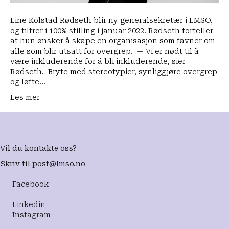
til
å
Line Kolstad Rødseth blir ny generalsekretær i LMSO,
sk
og tiltrer i 100% stilling i januar 2022. Rødseth forteller
str
at hun ønsker å skape en organisasjon som favner om
en
alle som blir utsatt for overgrep. — Vi er nødt til å
for
være inkluderende for å bli inkluderende, sier
all
Rødseth. Bryte med stereotypier, synliggjøre overgrep
ov
og løfte…
i
Les mer
sa
vår
Vil du kontakte oss?
Skriv til
post@lmso.no
Facebook
Linkedin
Instagram