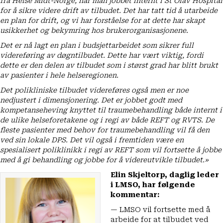
fra Helse Midt-Norge, har man jobbet internt i St Olav Hospital
for å sikre videre drift av tilbudet. Det har tatt tid å utarbeide
en plan for drift, og vi har forståelse for at dette har skapt
usikkerhet og bekymring hos brukerorganisasjonene.
Det er nå lagt en plan i budsjettarbeidet som sikrer full
videreføring av døgntilbudet. Dette har vært viktig, fordi
dette er den delen av tilbudet som i størst grad har blitt brukt
av pasienter i hele helseregionen.
Det polikliniske tilbudet videreføres også men er noe
nedjustert i dimensjonering. Det er jobbet godt med
kompetanseheving knyttet til traumebehandling både internt i
de ulike helseforetakene og i regi av både REFT og RVTS. De
fleste pasienter med behov for traumebehandling vil få den
ved sin lokale DPS. Det vil også i fremtiden være en
spesialisert poliklinikk i regi av REFT som vil fortsette å jobbe
med å gi behandling og jobbe for å videreutvikle tilbudet.»
Elin Skjeltorp, daglig leder
i LMSO, har følgende
kommentar:
— LMSO vil fortsette med å
arbeide for at tilbudet ved