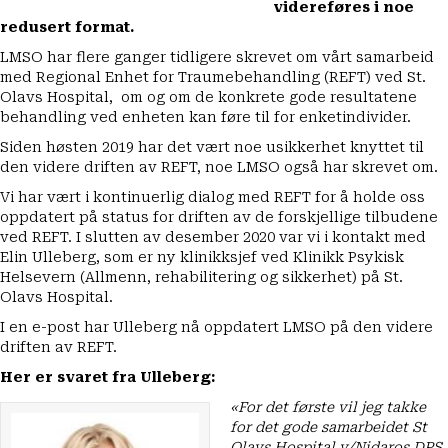
videreføres i noe
redusert format.
LMSO har flere ganger tidligere
skrevet om vårt samarbeid
med Regional Enhet for Traumebehandling (REFT) ved St.
Olavs Hospital, om og om de
konkrete gode resultatene
behandling ved enheten kan føre til for enketindivider.
Siden høsten 2019 har det vært noe usikkerhet knyttet til
den videre driften av REFT,
noe LMSO også har skrevet om
.
Vi har vært i kontinuerlig dialog med REFT for å holde oss
oppdatert på status for driften av de forskjellige tilbudene
ved REFT. I slutten av desember 2020 var vi i kontakt med
Elin Ulleberg, som er ny klinikksjef ved Klinikk Psykisk
Helsevern (Allmenn, rehabilitering og sikkerhet) på St.
Olavs Hospital.
I en e-post har Ulleberg nå oppdatert LMSO på den videre
driften av REFT.
Her er svaret fra Ulleberg:
«For det første vil jeg takke
for det gode samarbeidet St
Olavs Hospital v/Nidaros DPS