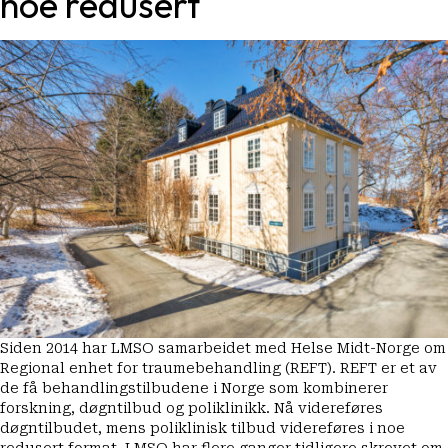
noe redusert
Siden 2014 har LMSO samarbeidet med Helse Midt-Norge om
Regional enhet for traumebehandling (REFT). REFT er et av
de få behandlingstilbudene i Norge som kombinerer
forskning, døgntilbud og poliklinikk. Nå videreføres
døgntilbudet, mens poliklinisk tilbud videreføres i noe