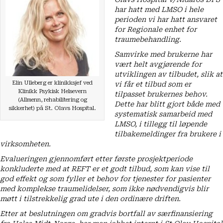
har hatt med LMSO i hele
perioden vi har hatt ansvaret
for Regionale enhet for
traumebehandling.
Samvirke med brukerne har
vært helt avgjørende for
utviklingen av tilbudet, slik at
Elin Ulleberg er klinikksjef ved
vi får et tilbud som er
Klinikk Psykisk Helsevern
tilpasset brukernes behov.
(Allmenn, rehabilitering og
Dette har blitt gjort både med
sikkerhet) på St. Olavs Hospital.
systematisk samarbeid med
LMSO, i tillegg til løpende
tilbakemeldinger fra brukere i
virksomheten.
Evalueringen gjennomført etter første prosjektperiode
konkluderte med at REFT er et godt tilbud, som kan vise til
god effekt og som fyller et behov for tjenester for pasienter
med komplekse traumelidelser, som ikke nødvendigvis blir
møtt i tilstrekkelig grad ute i den ordinære driften.
Etter at beslutningen om gradvis bortfall av særfinansiering