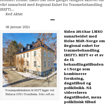
redusert format. LMSO har flere ganger tidligere skrevet om
vårt samarbeid med Regional Enhet for Traumebehandling
(REFT)…
Red Aktør
06 januar 2021
Siden 2014 har LMSO
samarbeidet med
Helse Midt-Norge om
Regional enhet for
traumebehandling
(REFT). REFT er et av
de få
behandlingstilbuden
e i Norge som
kombinerer
forskning,
døgntilbud og
poliklinikk. Nå
Traumepoliklinikken til REFT ligger ved
videreføres
Nidaros DPS i Trondheim. Foto: reft.no
døgntilbudet, mens
poliklinisk tilbud