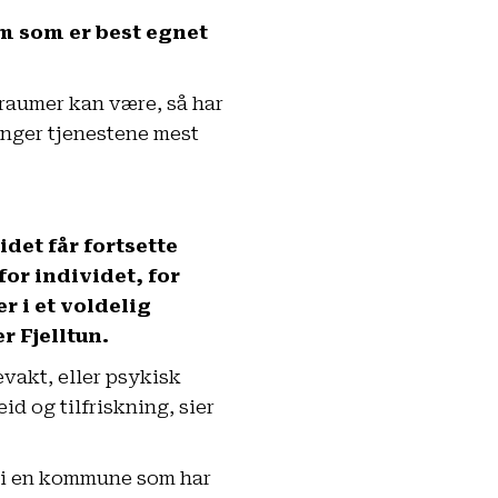
em som er best egnet
traumer kan være, så har
renger tjenestene mest
det får fortsette
for individet, for
 i et voldelig
r Fjelltun.
vakt, eller psykisk
id og tilfriskning, sier
bo i en kommune som har