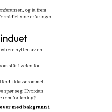
onferansen, og la frem
formidlet sine erfaringer
vinduet
ustrere nytten av en
som står i veien for
tferd i klasserommet.
 De spør seg: Hvordan
e rom for læring?
elever med bakgrunn i