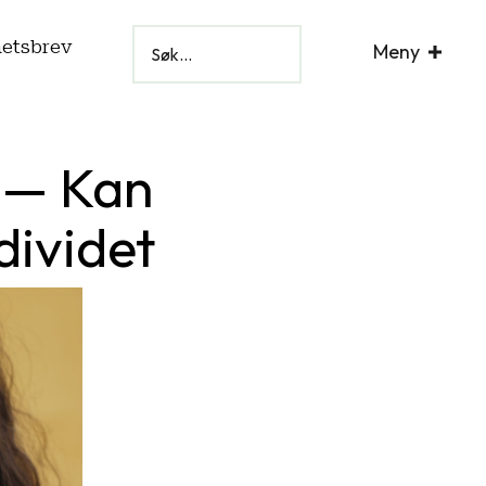
hetsbrev
Meny
: — Kan
ndividet