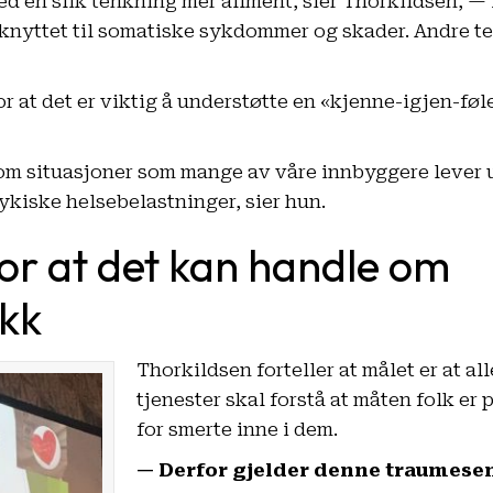
 en slik tenkning mer allment, sier Thorkildsen, — 
knyttet til somatiske sykdommer og skader. Andre t
 at det er viktig å understøtte en «kjenne-igjen-føl
 om situasjoner som mange av våre innbyggere lever 
ykiske helsebelastninger, sier hun.
for at det kan handle om
ykk
Thorkildsen forteller at målet er at a
tjenester skal forstå at måten folk er 
for smerte inne i dem.
— Derfor gjelder denne traumesen