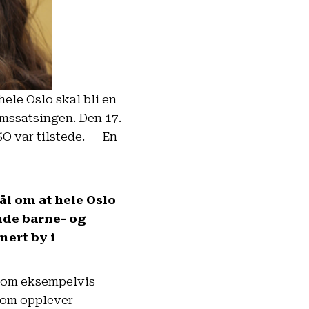
hele Oslo skal bli en
mssatsingen. Den 17.
O var tilstede. — En
ål om at hele Oslo
nde barne- og
ert by i
 som eksempelvis
som opplever