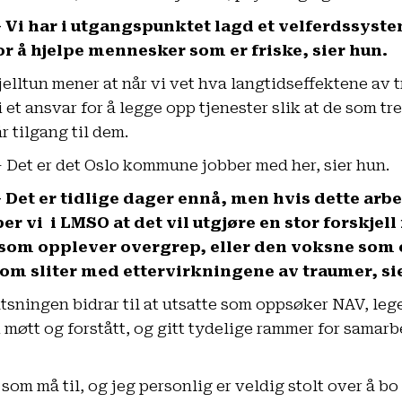
 Vi har i utgangspunktet lagd et velferdssyst
or å hjelpe mennesker som er friske, sier hun.
jelltun mener at når vi vet hva langtidseffektene av 
i et ansvar for å legge opp tjenester slik at de som t
år tilgang til dem.
 Det er det Oslo kommune jobber med her, sier hun.
 Det er tidlige dager ennå, men hvis dette arbei
er vi i LMSO at det vil utgjøre en stor forskjell 
som opplever overgrep, eller den voksne som er
 som sliter med ettervirkningene av traumer, sie
tsningen bidrar til at utsatte som oppsøker NAV, lege
 møtt og forstått, og gitt tydelige rammer for samarbe
som må til, og jeg personlig er veldig stolt over å 