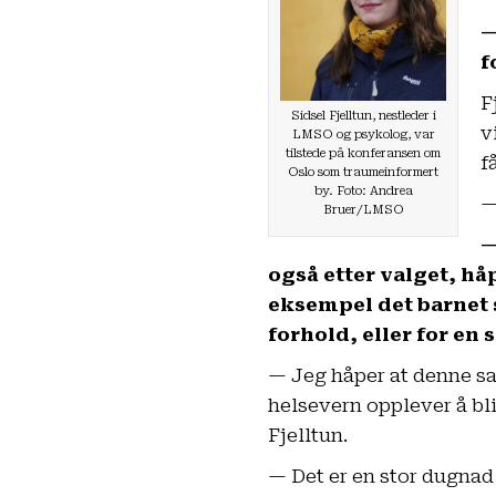
—
f
F
Sidsel Fjelltun, nestleder i
v
LMSO og psykolog, var
tilstede på konferansen om
f
Oslo som traumeinformert
by. Foto: Andrea
—
Bruer/LMSO
—
også etter valget, håp
eksempel det barnet 
forhold, eller for en
— Jeg håper at denne sa
helsevern opplever å bli
Fjelltun.
— Det er en stor dugnad 