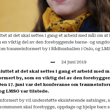
tet at det skal settes i gang et arbeid med mål om at 
 en viktig del av den forebyggende barne- og ungdo
 om traumeinformert by i Rådhushallen i Oslo, og LMS
24 juni 2019
luttet at det skal settes i gang et arbeid med m
formert by, som en viktig del av den forebygge
n 17. juni var det konferanse om traumeinform
og LMSO var tilstede.
nformert by vil understøtte eksisterende satsinger,
 kommunen skal forebygge, oppdage og hjelpe barn 