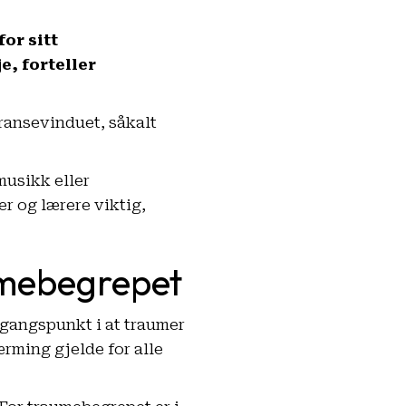
or sitt
e, forteller
eransevinduet, såkalt
musikk eller
r og lærere viktig,
umebegrepet
utgangspunkt i at traumer
ærming gjelde for alle