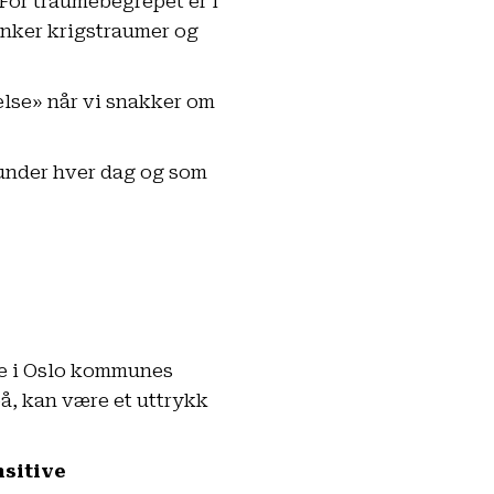
For traumebegrepet er i
enker krigstraumer og
else» når vi snakker om
under hver dag og som
lle i Oslo kommunes
på, kan være et uttrykk
sitive