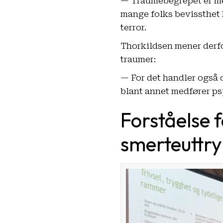
— Traumebegrepet er med
mange folks bevissthet 
terror.
Thorkildsen mener derfor
traumer:
— For det handler også
blant annet medfører ps
Forståelse 
smerteuttr