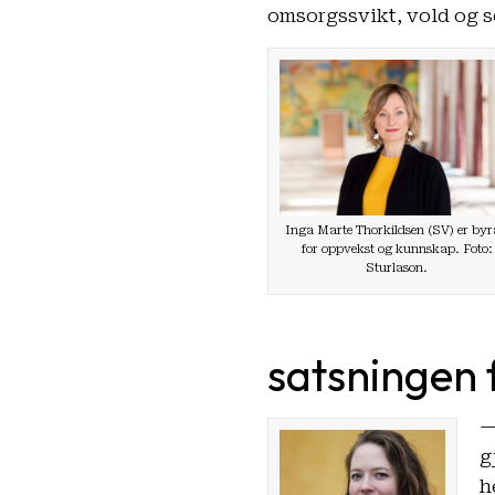
omsorgssvikt, vold og s
Inga Marte Thorkildsen (SV) er by
for oppvekst og kunnskap. Foto:
Sturlason.
satsningen 
—
g
h