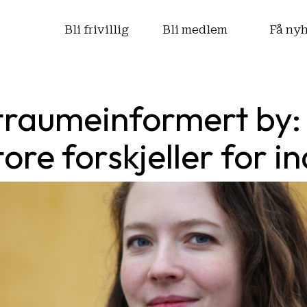
s
Bli frivillig
Bli medlem
Få ny
 traumeinformert by
ore forskjeller for i