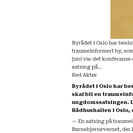
Byrådet i Oslo har beslut
traumeinformert by, som
juni var det konferanse
satsing på…
Red Aktør
Byrådet i Oslo har bes
skal bli en traumein
ungdomssatsingen. De
Rådhushallen i Oslo, 
— En satsing på traumei
Barnehjernevernet, der