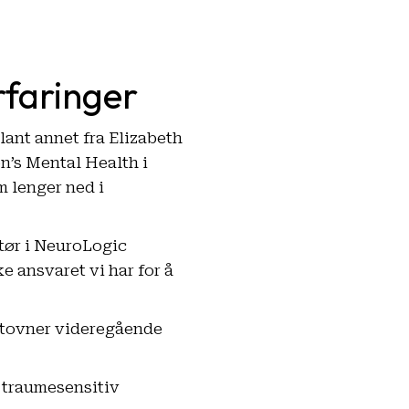
rfaringer
lant annet fra Elizabeth
n’s Mental Health i
m lenger ned i
tør i NeuroLogic
e ansvaret vi har for å
 Stovner videregående
 traumesensitiv