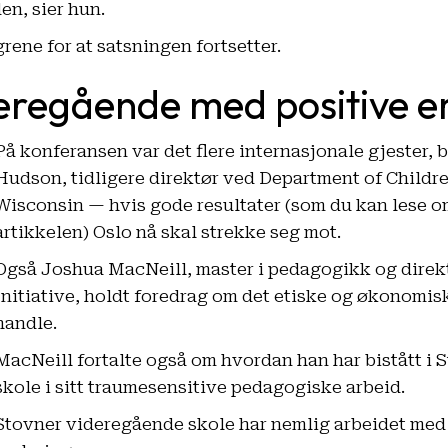
en, sier hun.
rene for at satsningen fortsetter.
eregående med positive e
På konferansen var det flere internasjonale gjester, b
Hudson, tidligere direktør ved Department of Childre
Wisconsin — hvis gode resultater (som du kan lese o
artikkelen) Oslo nå skal strekke seg mot.
Også Joshua MacNeill, master i pedagogikk og direk
Initiative, holdt foredrag om det etiske og økonomisk
handle.
MacNeill fortalte også om hvordan han har bistått i
skole i sitt traumesensitive pedagogiske arbeid.
Stovner videregående skole har nemlig arbeidet med