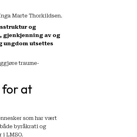
 Inga Marte Thorkildsen.
sstruktur og
, gjenkjenning av og
og ungdom utsettes
ggjøre traume-
for at
Mennesker som har vært
 både byråkrati og
r i LMSO.