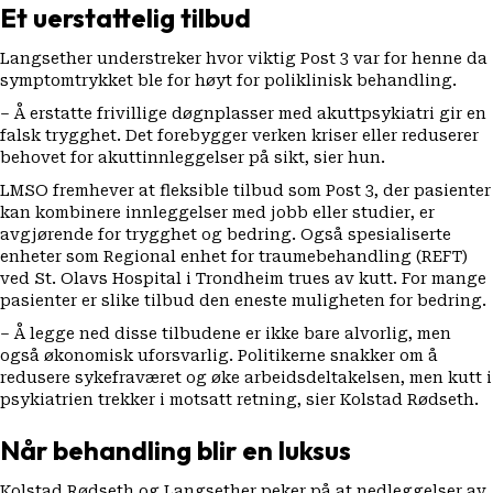
Et uerstattelig tilbud
Langsether understreker hvor viktig Post 3 var for henne da
symptomtrykket ble for høyt for poliklinisk behandling.
– Å erstatte frivillige døgnplasser med akuttpsykiatri gir en
falsk trygghet. Det forebygger verken kriser eller reduserer
behovet for akuttinnleggelser på sikt, sier hun.
LMSO fremhever at fleksible tilbud som Post 3, der pasienter
kan kombinere innleggelser med jobb eller studier, er
avgjørende for trygghet og bedring. Også spesialiserte
enheter som Regional enhet for traumebehandling (REFT)
ved St. Olavs Hospital i Trondheim trues av kutt. For mange
pasienter er slike tilbud den eneste muligheten for bedring.
– Å legge ned disse tilbudene er ikke bare alvorlig, men
også økonomisk uforsvarlig. Politikerne snakker om å
redusere sykefraværet og øke arbeidsdeltakelsen, men kutt i
psykiatrien trekker i motsatt retning, sier Kolstad Rødseth.
Når behandling blir en luksus
Kolstad Rødseth og Langsether peker på at nedleggelser av