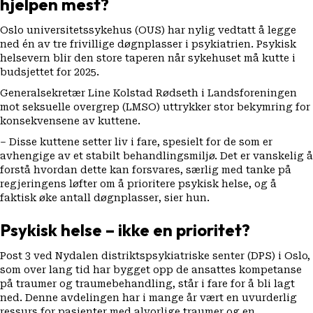
hjelpen mest?
Oslo universitetssykehus (OUS) har nylig vedtatt å legge
ned én av tre frivillige døgnplasser i psykiatrien. Psykisk
helsevern blir den store taperen når sykehuset må kutte i
budsjettet for 2025.
Generalsekretær Line Kolstad Rødseth i Landsforeningen
mot seksuelle overgrep (LMSO) uttrykker stor bekymring for
konsekvensene av kuttene.
– Disse kuttene setter liv i fare, spesielt for de som er
avhengige av et stabilt behandlingsmiljø. Det er vanskelig å
forstå hvordan dette kan forsvares, særlig med tanke på
regjeringens løfter om å prioritere psykisk helse, og å
faktisk øke antall døgnplasser, sier hun.
Psykisk helse – ikke en prioritet?
Post 3 ved Nydalen distriktspsykiatriske senter (DPS) i Oslo,
som over lang tid har bygget opp de ansattes kompetanse
på traumer og traumebehandling, står i fare for å bli lagt
ned. Denne avdelingen har i mange år vært en uvurderlig
ressurs for pasienter med alvorlige traumer og en