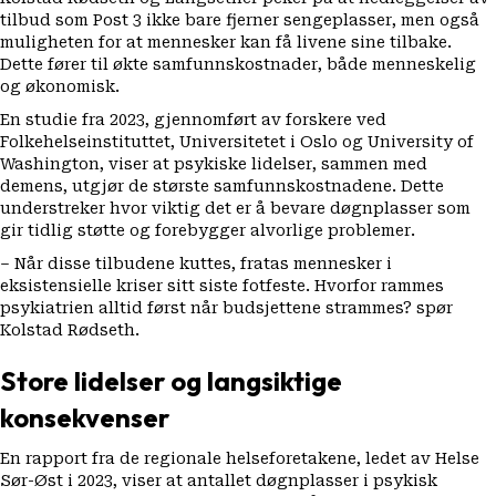
tilbud som Post 3 ikke bare fjerner sengeplasser, men også
muligheten for at mennesker kan få livene sine tilbake.
Dette fører til økte samfunnskostnader, både menneskelig
og økonomisk.
En
studie
fra 2023, gjennomført av forskere ved
Folkehelseinstituttet, Universitetet i Oslo og University of
Washington, viser at psykiske lidelser, sammen med
demens, utgjør de største samfunnskostnadene. Dette
understreker hvor viktig det er å bevare døgnplasser som
gir tidlig støtte og forebygger alvorlige problemer.
– Når disse tilbudene kuttes, fratas mennesker i
eksistensielle kriser sitt siste fotfeste. Hvorfor rammes
psykiatrien alltid først når budsjettene strammes? spør
Kolstad Rødseth.
Store lidelser og langsiktige
konsekvenser
En
rapport
fra de regionale helseforetakene, ledet av Helse
Sør-Øst i 2023, viser at antallet døgnplasser i psykisk