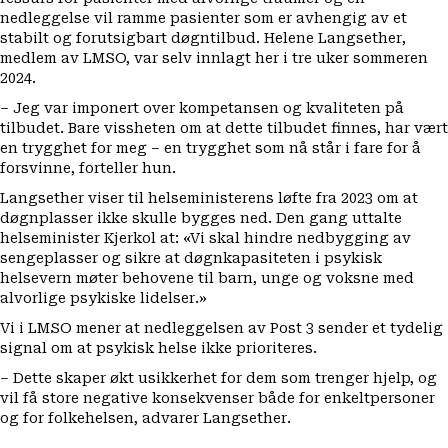
nedleggelse vil ramme pasienter som er avhengig av et
stabilt og forutsigbart døgntilbud. Helene Langsether,
medlem av LMSO, var selv innlagt her i tre uker sommeren
2024.
– Jeg var imponert over kompetansen og kvaliteten på
tilbudet. Bare vissheten om at dette tilbudet finnes, har vært
en trygghet for meg – en trygghet som nå står i fare for å
forsvinne, forteller hun.
Langsether viser til helseministerens løfte fra 2023 om at
døgnplasser ikke skulle bygges ned. Den gang uttalte
helseminister Kjerkol at: «Vi skal hindre nedbygging av
sengeplasser og sikre at døgnkapasiteten i psykisk
helsevern møter behovene til barn, unge og voksne med
alvorlige psykiske lidelser.»
Vi i LMSO mener at nedleggelsen av Post 3 sender et tydelig
signal om at psykisk helse ikke prioriteres.
– Dette skaper økt usikkerhet for dem som trenger hjelp, og
vil få store negative konsekvenser både for enkeltpersoner
og for folkehelsen, advarer Langsether.