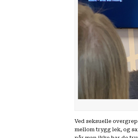
Ved seksuelle overgrep 
mellom trygg lek, og s
når man ikke har de tr