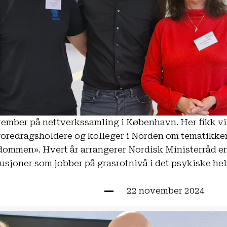
vember på nettverkssamling i København. Her fikk v
 foredragsholdere og kolleger i Norden om tematikk
dommen». Hvert år arrangerer Nordisk Ministerråd en
usjoner som jobber på grasrotnivå i det psykiske hels
22 november 2024