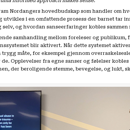
auma informed approach makes sense.
fram Nordangers hovedbudskap som handler om h
g utvikles i en omfattende prosess der barnet tar 
g selv, og hvordan sanseerfaringer kobles sammen 
nde samhandling mellom foreleser og publikum, fi
nssystemet blir aktivert. Når dette systemet akti
trygg måte, for eksempel gjennom overraskelsesl
r de. Opplevelser fra egne sanser og følelser koble
nen, der beroligende stemme, bevegelse, og lukt, s