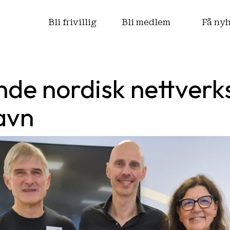
s
Bli frivillig
Bli medlem
Få ny
nde nordisk nettver
avn