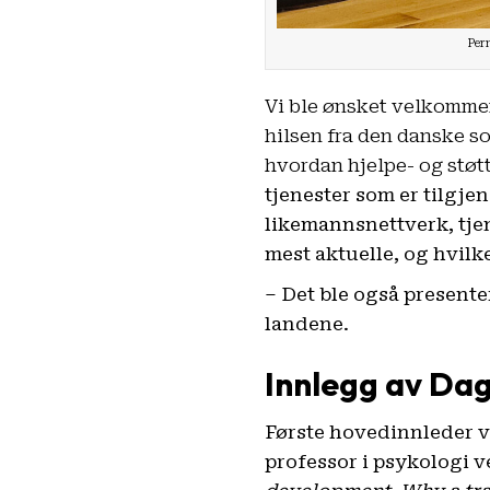
Pern
Vi ble ønsket velkommen
hilsen fra den danske so
hvordan hjelpe- og støtt
tjenester som er tilgje
likemannsnettverk, tjen
mest aktuelle, og hvil
– Det ble også presente
landene.
Innlegg av Da
Første hovedinnleder v
professor i psykologi v