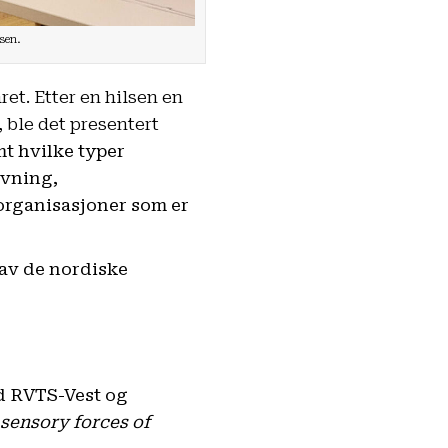
lsen.
et. Etter en hilsen en
 ble det presentert
t hvilke typer
ivning,
 organisasjoner som er
 av de nordiske
ed RVTS-Vest og
sensory forces of