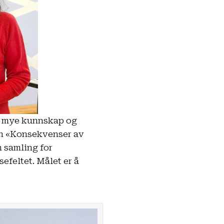
i mye kunnskap og
en «Konsekvenser av
 samling for
efeltet. Målet er å