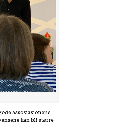
e gode assosiasjonene
ensene kan bli større