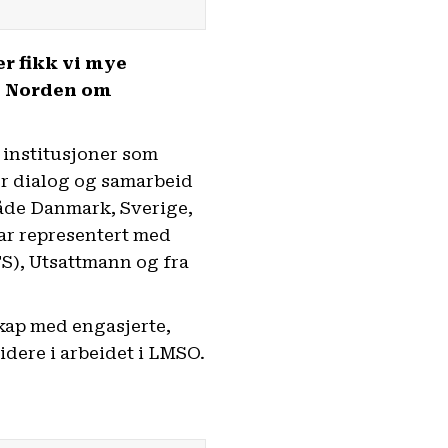
r fikk vi mye
 i Norden om
 institusjoner som
for dialog og samarbeid
 Både Danmark, Sverige,
var representert med
S), Utsattmann og fra
kap med engasjerte,
dere i arbeidet i LMSO.