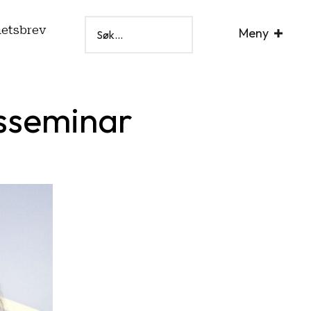
hetsbrev
Meny
ksseminar