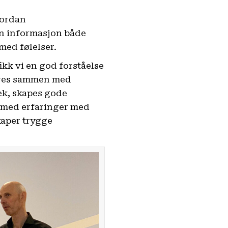
vordan
inn informasjon både
med følelser.
kk vi en god forståelse
veres sammen med
ek, skapes gode
s med erfaringer med
kaper trygge