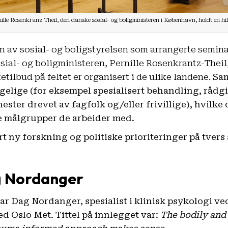
ille Rosenkranz Theil, den danske sosial- og boligministeren i København, holdt en hi
 av sosial- og boligstyrelsen som arrangerte seminar
sial- og boligministeren, Pernille Rosenkrantz-Theil,
etilbud på feltet er organisert i de ulike landene.
Sam
ngelige (for eksempel spesialisert behandling, rådg
ester drevet av fagfolk og/eller frivillige), hvilke
ke målgrupper de arbeider med.
rt ny forskning og politiske prioriteringer på tvers
g Nordanger
ar Dag Nordanger, spesialist i klinisk psykologi v
ed Oslo Met. Tittel på innlegget var:
The bodily and 