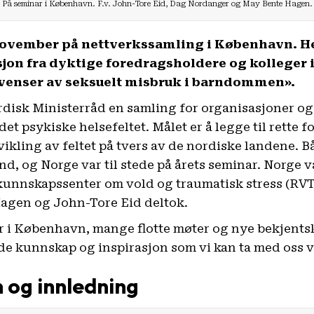
På seminar i København. F.v. John-Tore Eid, Dag Nordanger og May Bente Hagen.
november på nettverkssamling i København. He
jon fra dyktige foredragsholdere og kolleger
enser av seksuelt misbruk i barndommen».
rdisk Ministerråd en samling for organisasjoner og
 det psykiske helsefeltet. Målet er å legge til rette 
tvikling av feltet på tvers av de nordiske landene.
nd, og Norge var til stede på årets seminar. Norge 
kunnskapssenter om vold og traumatisk stress (RVT
agen og John-Tore Eid deltok.
r i København, mange flotte møter og nye bekjents
e kunnskap og inspirasjon som vi kan ta med oss vi
 og innledning