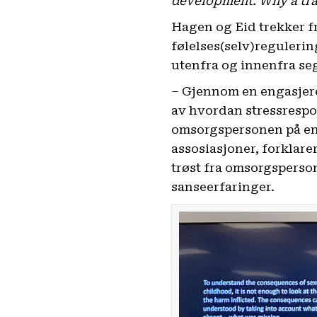
development. Why a tr
Hagen og Eid trekker 
følelses(selv)regulerin
utenfra og innenfra se
– Gjennom en engasjere
av hvordan stressrespo
omsorgspersonen på en 
assosiasjoner, forklare
trøst fra omsorgsperso
sanseerfaringer.