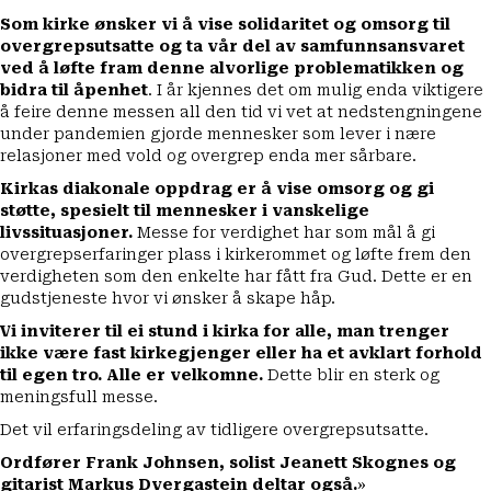
Som kirke ønsker vi å vise solidaritet og omsorg til
overgrepsutsatte og ta vår del av samfunnsansvaret
ved å løfte fram denne alvorlige problematikken og
bidra til åpenhet
. I år kjennes det om mulig enda viktigere
å feire denne messen all den tid vi vet at nedstengningene
under pandemien gjorde mennesker som lever i nære
relasjoner med vold og overgrep enda mer sårbare.
Kirkas diakonale oppdrag er å vise omsorg og gi
støtte, spesielt til mennesker i vanskelige
livssituasjoner.
Messe for verdighet har som mål å gi
overgrepserfaringer plass i kirkerommet og løfte frem den
verdigheten som den enkelte har fått fra Gud. Dette er en
gudstjeneste hvor vi ønsker å skape håp.
Vi inviterer til ei stund i kirka for alle, man trenger
ikke være fast kirkegjenger eller ha et avklart forhold
til egen tro. Alle er velkomne.
Dette blir en sterk og
meningsfull messe.
Det vil erfaringsdeling av tidligere overgrepsutsatte.
Ordfører Frank Johnsen, solist Jeanett Skognes og
gitarist Markus Dvergastein deltar også.
»